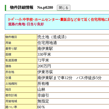
物件詳細情報 No.p0280
ｽｰﾊﾟｰ･小.中学校･ホームセンター･量販店など全て近く住宅用地
道路の角地･日当り良好
売土地（造成済）
物件種目
住宅用地適
用途
南伊東駅
最寄り駅
330平米
面積
72平米
私道面積
200万円
価格
伊東市荻
所在地
南伊東駅まで車12分 バス停徒歩5分
交通
所有権
土地権利
山林
地目
非線引
都市計画
無指定
用途地域
60％
建ぺい率