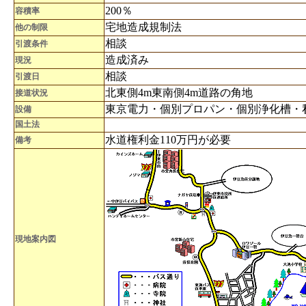
200％
容積率
宅地造成規制法
他の制限
相談
引渡条件
造成済み
現況
相談
引渡日
北東側4m東南側4m道路の角地
接道状況
東京電力・個別プロパン・個別浄化槽・
設備
国土法
水道権利金110万円が必要
備考
現地案内図