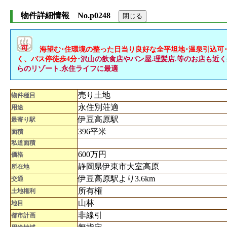
物件詳細情報 No.p0248
海望む･住環境の整った日当り良好な全平坦地･温泉引込可
く、バス停徒歩4分
･沢山の飲食店やパン屋.理髪店.等のお店も近
らのリゾート.永住ライフに最適
売り土地
物件種目
永住別荘適
用途
伊豆高原駅
最寄り駅
396平米
面積
私道面積
600万円
価格
静岡県伊東市大室高原
所在地
伊豆高原駅より3.6km
交通
所有権
土地権利
山林
地目
非線引
都市計画