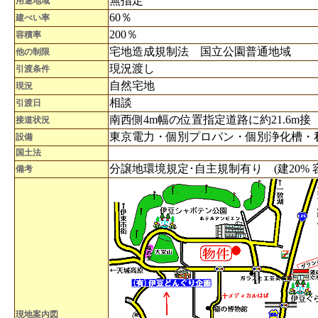
無指定
用途地域
60％
建ぺい率
200％
容積率
宅地造成規制法 国立公園普通地域
他の制限
現況渡し
引渡条件
自然宅地
現況
相談
引渡日
南西側4m幅の位置指定道路に約21.6m接
接道状況
東京電力・個別プロパン・個別浄化槽・
設備
国土法
分譲地環境規定･自主規制有り (建20% 容
備考
現地案内図