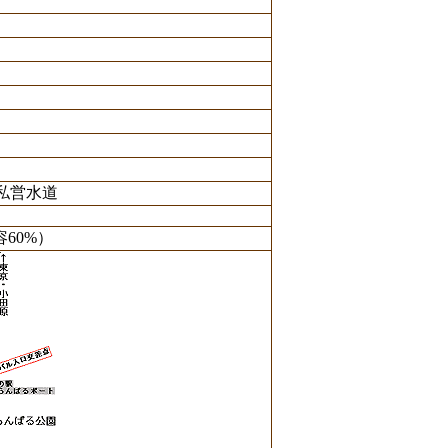
私営水道
60%）