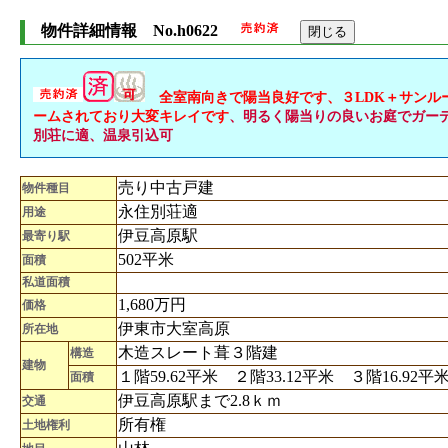
物件詳細情報 No.h0622
全室南向きで陽当良好です、３LDK＋サンル
ームされており大変キレイです
、明るく陽当りの良いお庭でガー
別荘に適、温泉引込可
売り中古戸建
物件種目
永住別荘適
用途
伊豆高原駅
最寄り駅
502平米
面積
私道面積
1,680万円
価格
伊東市大室高原
所在地
木造スレート葺３階建
構造
建物
１階59.62平米 ２階33.12平米 ３階16.92平
面積
伊豆高原駅まで2.8ｋｍ
交通
所有権
土地権利