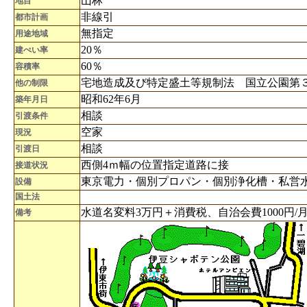
山林
地目
非線引
都市計画
無指定
用途地域
20％
建ぺい率
60％
容積率
宅地造成及び特定盛土等規制法 国立公園第
他の制限
昭和62年6月
築年月日
相談
引渡条件
空家
現況
相談
引渡日
西側4ｍ幅の位置指定道路に接
接道状況
東京電力・個別プロパン・個別浄化槽・私営
設備
国土法
水道名変料3万円＋消費税、自治会費1000円/
備考