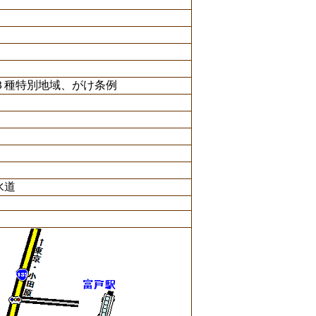
３種特別地域、がけ条例
水道
月